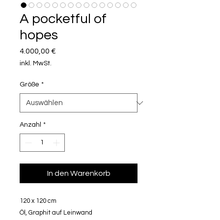
A pocketful of
hopes
Preis
4.000,00 €
inkl. MwSt.
Größe
*
Anzahl
*
In den Warenkorb
120 x 120 cm
Öl, Graphit auf Leinwand