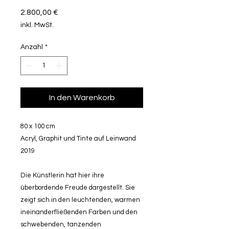
Preis
2.800,00 €
inkl. MwSt.
Anzahl
*
In den Warenkorb
80 x 100 cm
Acryl, Graphit und Tinte auf Leinwand
2019
Die Künstlerin hat hier ihre
überbordende Freude dargestellt. Sie
zeigt sich in den leuchtenden, warmen
ineinanderfließenden Farben und den
schwebenden, tanzenden