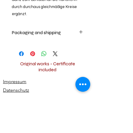
durch durchaus gleichmäßige Kreise
ergänzt.
Packaging and shipping
Your artwork will be securely packed
and shipped worldwide for free.
Original works - Certificate
included
Impressum
Datenschutz
Widerrufsbestimmungen
AGB
Kontakt
Alle Rechte vorbehalten | All rights reserved -
Ute Bivona