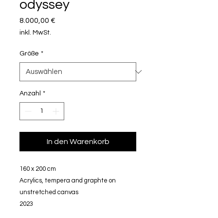
odyssey
Preis
8.000,00 €
inkl. MwSt.
Größe
*
Anzahl
*
In den Warenkorb
160 x 200 cm
Acrylics, tempera and graphte on
unstretched canvas
2023