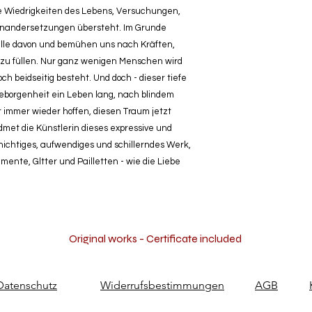
lle Wiedrigkeiten des Lebens, Versuchungen,
einandersetzungen übersteht. Im Grunde
lle davon und bemühen uns nach Kräften,
n zu füllen. Nur ganz wenigen Menschen wird
och beidseitig besteht. Und doch
- dieser tiefe
borgenheit ein Leben lang, nach blindem
ir immer wieder hoffen, diesen Traum jetzt
met die Künstlerin dieses expressive und
hichtiges, aufwendiges und schillerndes Werk,
mente, Gltter und Pailletten - wie die Liebe
Original works - Certificate included
Datenschutz
Widerrufsbestimmungen
AGB