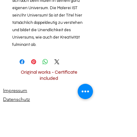
sich doch beim malen in seinem ganz
eigenen Universum. Die Malerei IST
sein/ihr Universum! So ist der Titel hier
tatsächlich doppeldeutig zu verstehen
und bildet die Unendlichkeit des
Universums, wie auch der Kreativität
fulminant ab.
Original works - Certificate
included
Impressum
Datenschutz
Widerrufsbestimmungen
AGB
Kontakt
Alle Rechte vorbehalten | All rights reserved -