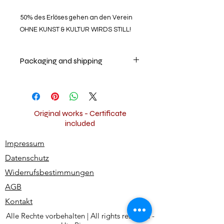
50% des Erlöses gehen an den Verein
OHNE KUNST & KULTUR WIRDS STILL!
Packaging and shipping
Your artwork will be securely packed
and shipped insured worldwide for
free.
Original works - Certificate
included
Impressum
Datenschutz
Widerrufsbestimmungen
AGB
Kontakt
Alle Rechte vorbehalten | All rights reserved -