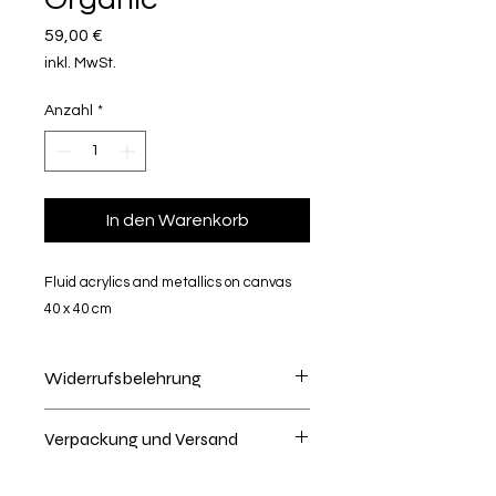
Preis
59,00 €
inkl. MwSt.
Anzahl
*
In den Warenkorb
Fluid acrylics and metallics on canvas
40 x 40 cm
Widerrufsbelehrung
Widerrufsbelehrung
Verpackung und Versand
Verbrauchern steht ein
Widerrufsrecht nach folgender
Das Kunstwerk wird kompakt und
Maßgabe zu, wobei Verbraucher