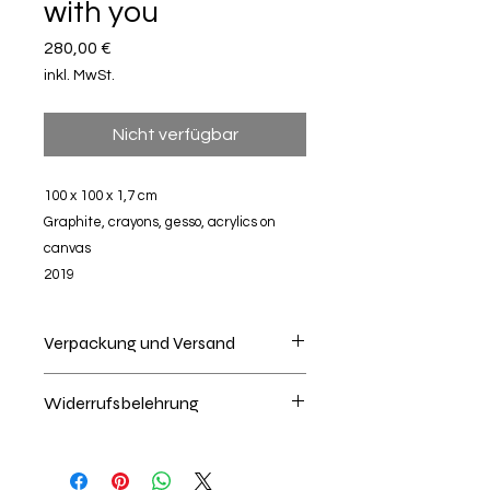
with you
Preis
280,00 €
inkl. MwSt.
Nicht verfügbar
100 x 100 x 1,7 cm
Graphite, crayons, gesso, acrylics on
canvas
2019
Verpackung und Versand
Das Kunstwerk wird kompakt und
Widerrufsbelehrung
sicher verpackt und innerhalb der EU
für einen Pauschalbetrag von 130€
Widerrufsbelehrung
versendet. Sollten Sie mehrere
Verbrauchern steht ein
Bilder kaufen und den