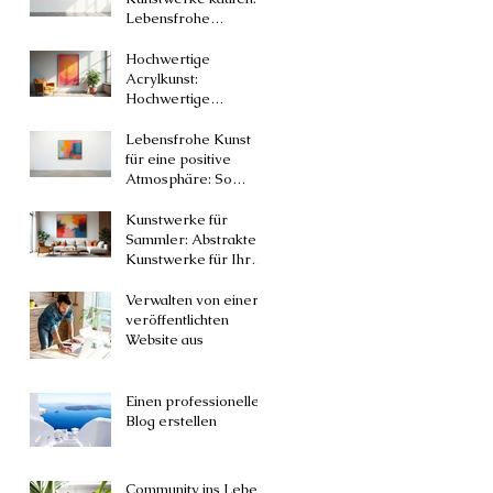
Lebensfrohe
abstrakte Kunst für
Ihr Zuhause
Hochwertige
Acrylkunst:
Hochwertige
Acrylbilder auf
Leinwand entdecken
Lebensfrohe Kunst
für eine positive
Atmosphäre: So
bringen lebendige
Kunstwerke dein
Kunstwerke für
Zuhause zum
Sammler: Abstrakte
Strahlen!
Kunstwerke für Ihr
Zuhause
Verwalten von einer
veröffentlichten
Website aus
Einen professionellen
Blog erstellen
Community ins Leben