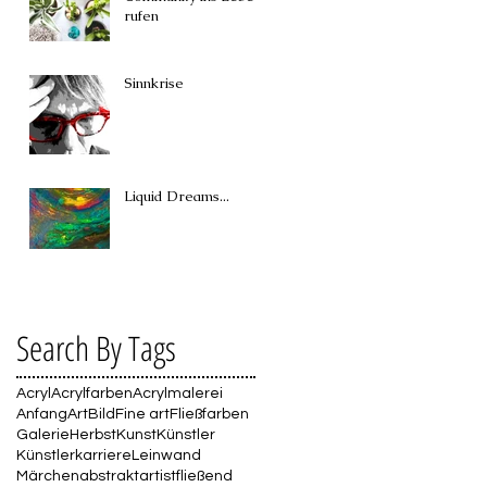
rufen
Sinnkrise
Liquid Dreams...
Search By Tags
Acryl
Acrylfarben
Acrylmalerei
Anfang
Art
Bild
Fine art
Fließfarben
Galerie
Herbst
Kunst
Künstler
Künstlerkarriere
Leinwand
Märchen
abstrakt
artist
fließend